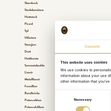
Skarvbock
Storleksmätare
Hattstock
Picard
Syl
Utlästare
Stomjärn
Consent
Dutt
Hattborste
This website uses cookies
Sammetskudde
We use cookies to personalis
Lissoir
information about your use of
Metalllissoir
other information that you’ve
Formillion
C
Randbricka
o
Potencekloss
Necessary
n
Potencehållare
s