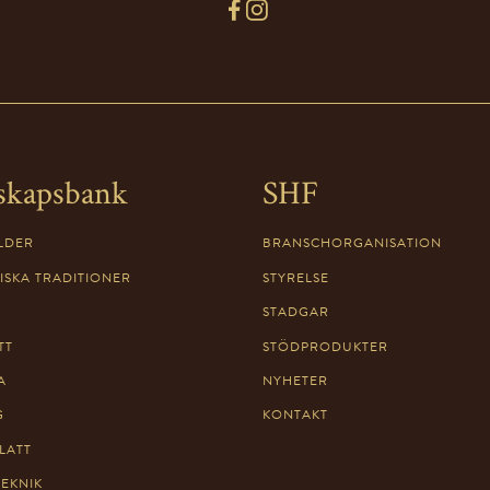
skapsbank
SHF
LDER
BRANSCHORGANISATION
ISKA TRADITIONER
STYRELSE
STADGAR
TT
STÖDPRODUKTER
A
NYHETER
G
KONTAKT
LATT
TEKNIK