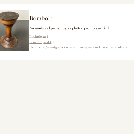
Bomboir
Används vid pressning av platten på...
Läs artikel
Inkluderat i:
Bomboir
,
Verktyg
Url:
https://sverigeshattmakareforening.se/kunskapsbank/bomboir/