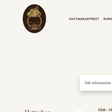
HATTMAKARYRKET
KUN
Sök
efter:
HEM
→
V