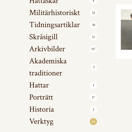
Hattaskar
4
Militärhistoriskt
32
Tidningsartiklar
30
Skråsigill
12
Arkivbilder
117
Akademiska
2
traditioner
Hattar
1
Porträtt
17
Historia
2
Verktyg
66