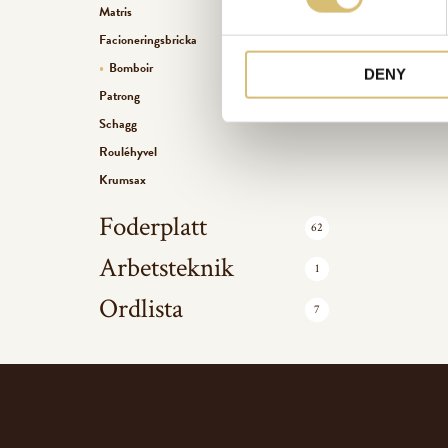
Matris
e
Facioneringsbricka
n
Bomboir
t
DENY
S
Patrong
e
Schagg
l
Rouléhyvel
e
Krumsax
c
t
Foderplatt
62
i
Arbetsteknik
o
1
n
Ordlista
7