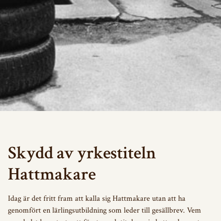
BRANSCHORGANISATION
Skydd av yrkestiteln
STYRELSE
Hattmakare
STADGAR
Idag är det fritt fram att kalla sig Hattmakare utan att ha
genomfört en lärlingsutbildning som leder till gesällbrev. Vem
KVALITÉ & GARANTI