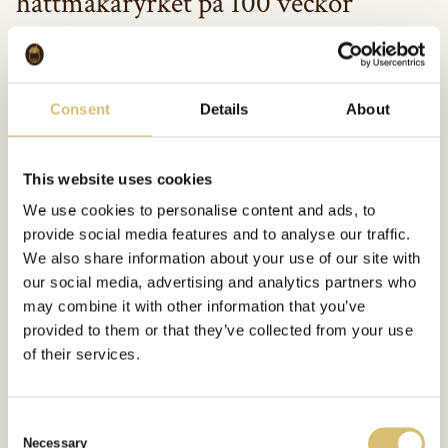
hattmakaryrket på 100 veckor
Om vi bortser från den nya Hattmakarutbildningen på tre år via
Hantverksakademin i Stockholm så har tidigare och nuvarande
hantverksutbildningar en utbildningslängd på endast 100 veckor,
Consent
Details
About
ca 2 år. Vi har från början påpekat att det inte går att lära sig
hattmakaryrket på den korta tiden och vara redo för att göra sitt
gesällprov efter 100 veckor. Den tiden som vi anser behövs är en
This website uses cookies
lärlingstid på 4 år om den som ansöker inte har förkunskaper
We use cookies to personalise content and ads, to
inom sömnad.
provide social media features and to analyse our traffic.
We also share information about your use of our site with
our social media, advertising and analytics partners who
may combine it with other information that you’ve
provided to them or that they’ve collected from your use
of their services.
C
Necessary
o