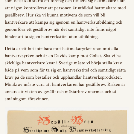
som helst kan starta ett företag och titulera sig hattmakare utan
att någon kontrollerar att personen är utbildad hattmakare med
GESÄLLBREV & MÄSTARBREV
gesällbrev. Hur ska vi kunna motivera de som vill bli
hantverkare att kämpa sig igenom en hantverksutbildning och
UTBILDNING
genomföra ett gesällprov när det samtidigt inte finns något
hinder att ta sig en hantverkstitel utan utbildning.
INSIGNIEGRUPPEN
Detta är ett hot inte bara mot hattmakaryrket utan mot alla
hantverksyrken och är en Davids kamp mot Goliat. Ska vi ha
PÅGÅENDE PROJEKT
skickliga hantverkare kvar i Sverige måste vi börja ställa krav
både på vem som får ta sig en hantverkstitel och samtidigt sätta
krav på de som beställer och upphandlar hantverksprodukter.
Minikrav måste vara att hantverkaren har gesällbrev. Risken är
annars att vikten av gesäll- och mästarbrev utarmas och så
småningom försvinner.