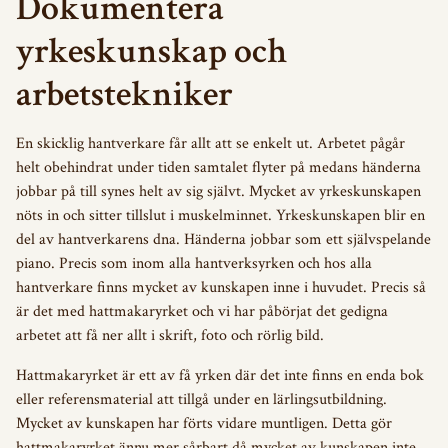
Dokumentera
yrkeskunskap och
arbetstekniker
En skicklig hantverkare får allt att se enkelt ut. Arbetet pågår
helt obehindrat under tiden samtalet flyter på medans händerna
jobbar på till synes helt av sig självt. Mycket av yrkeskunskapen
nöts in och sitter tillslut i muskelminnet. Yrkeskunskapen blir en
del av hantverkarens dna. Händerna jobbar som ett självspelande
piano. Precis som inom alla hantverksyrken och hos alla
hantverkare finns mycket av kunskapen inne i huvudet. Precis så
är det med hattmakaryrket och vi har påbörjat det gedigna
arbetet att få ner allt i skrift, foto och rörlig bild.
Hattmakaryrket är ett av få yrken där det inte finns en enda bok
eller referensmaterial att tillgå under en lärlingsutbildning.
Mycket av kunskapen har förts vidare muntligen. Detta gör
hattmakaryrket ännu mer sårbart då mycket av kunskapen inte