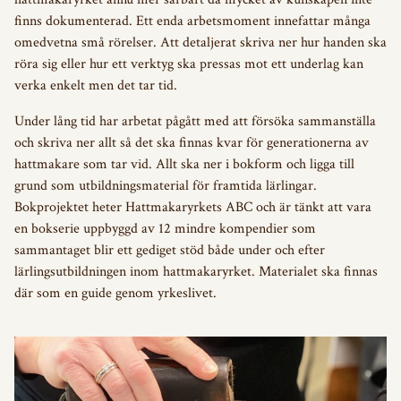
finns dokumenterad. Ett enda arbetsmoment innefattar många
omedvetna små rörelser. Att detaljerat skriva ner hur handen ska
röra sig eller hur ett verktyg ska pressas mot ett underlag kan
verka enkelt men det tar tid.
Under lång tid har arbetat pågått med att försöka sammanställa
och skriva ner allt så det ska finnas kvar för generationerna av
hattmakare som tar vid. Allt ska ner i bokform och ligga till
grund som utbildningsmaterial för framtida lärlingar.
Bokprojektet heter Hattmakaryrkets ABC och är tänkt att vara
en bokserie uppbyggd av 12 mindre kompendier som
sammantaget blir ett gediget stöd både under och efter
lärlingsutbildningen inom hattmakaryrket. Materialet ska finnas
där som en guide genom yrkeslivet.