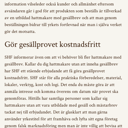
information vilseleder också kunder och allmänhet eftersom
avsändaren går i god för att produkten som beställs är tillverkad
av en utbildad hattmakare med gesällbrev och att man genom
beställningen bidrar till yrkets fortlevnad när man i själva verket
gör det motsatta.
Gör gesällprovet kostnadsfritt
SHF informerar även om att vi behöver bli fler hattmakare med
gesällbrev. Kallar du dig hattmakare utan att inneha gesällbrev
har SHF ett stående erbjudande att få göra gesällprovet
kostnadsfritt. SHF står för alla praktiska förberedelser, material,
lokaler, verktyg, kost och logi. Det enda du måste göra är att
anmäla intresse och komma överens om datum när provet ska
genomföras. Hittills har samtliga personer som kallar sig
hattmakare utan att vara utbildade med gesäll och mästarbrev
tackat nej till erbjudandet. Det är glasklart att man gärna
använder yrkestitel för att framhäva och lyfta sitt egna företag
genom falsk marknadsföring men man är inte villig att bevisa att