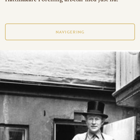
BRANSCHORGANISATION
NAVIGERING
STYRELSE
STADGAR
KVALITÉ & GARANTI
GESÄLLBREV & MÄSTARBREV
UTBILDNING
INSIGNIEGRUPPEN
PÅGÅENDE PROJEKT