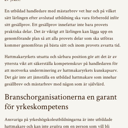
En utbildad handledare med mästarbrev vet hur och på vilket
sätt lärlingen efter avslutad utbildning ska vara förberedd inför
sitt gesällprov. Ett gesällprov innefattar inte bara provets
praktiska delar. Det är viktigt att lärlingen kan lägga upp en
genomförande plan så att alla provets delar som ska utföras
kommer genomföras på bästa sätt och inom provets avsatta tid.
Hattmakaryrkets utsatta och sårbara position gör att det är av
yttersta vikt att säkerställa kompetenskrav på handledaren för
att motverka underminering av hattmakaryrkets kunskapsarv.
Det går inte att jämställa en utbildad hattmakare som innehar
gesällbrev och mästarbrev med någon som är självlärd.
Branschorganisationerna en garant
för yrkeskompetens
Ansvariga på yrkeshögskoleutbildningarna är inte utbildade
hattmakare och kan inte avgöra om en person som vill bli