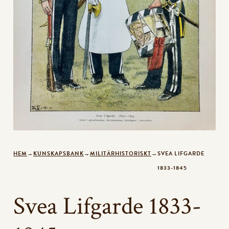
HEM
→
KUNSKAPSBANK
→
MILITÄRHISTORISKT
→
SVEA LIFGARDE
1833-1845
Svea Lifgarde 1833-