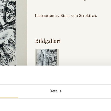
Illustration av Einar von Strokirch.
Bildgalleri
Inkluderat i:
Militärhistoriskt
Url:
https://sverigeshattmakareforening.se/kunskapsbank/svea-l
Details
GÅ TILLBAKA