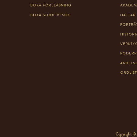
BOKA FÖRELÄSNING
AKADEM
n
BOKA STUDIEBESÖK
HATTAR
PORTRÄ
HISTORI
VERKTY
FODERP
ARBETS
ORDLIS
Copyright © 