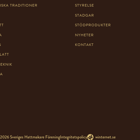
ISKA TRADITIONER
STYRELSE
STADGAR
TT
STÖDPRODUKTER
A
NYHETER
G
KONTAKT
LATT
TEKNIK
TA
2026 Sveriges Hattmakare Förening
Integritetspolicy
winternet.se