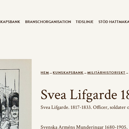
SKAPSBANK
BRANSCHORGANISATION
TIDSLINJE
STÖD HATTMAK
HEM
→
KUNSKAPSBANK
→
MILITÄRHISTORISKT
Svea Lifgarde 1
Svea Lifgarde. 1817-1833. Officer, soldater o
Svenska Arméns Munderingar 1680-1905. F