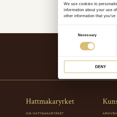
We use cookies to personalis
information about your use of
other information that you’ve
C
o
Necessary
n
s
e
n
t
DENY
S
e
l
e
c
Hattmakaryrket
Kun
t
i
OM HATTMAKARYRKET
ARKIVBI
o