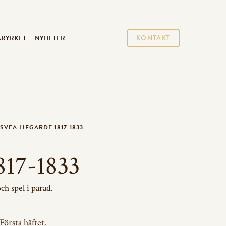
ARYRKET
NYHETER
KONTAKT
→
SVEA LIFGARDE 1817-1833
817-1833
ch spel i parad.
örsta häftet.