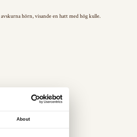
med avskurna hörn, visande en hatt med hög kulle.
About
ckholm-hattmakarambete-ar-okant/