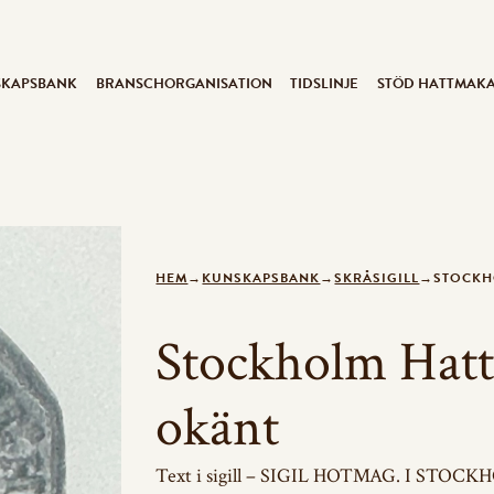
SKAPSBANK
BRANSCHORGANISATION
TIDSLINJE
STÖD HATTMAK
HEM
→
KUNSKAPSBANK
→
SKRÅSIGILL
→
STOCKH
Stockholm Hat
okänt
Text i sigill – SIGIL HOTMAG. I STOC