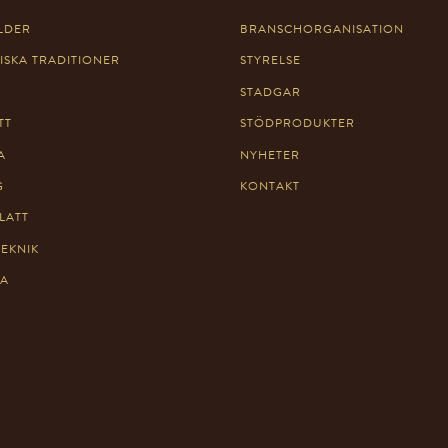
LDER
BRANSCHORGANISATION
ISKA TRADITIONER
STYRELSE
STADGAR
TT
STÖDPRODUKTER
A
NYHETER
G
KONTAKT
LATT
TEKNIK
TA