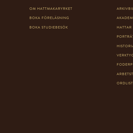
o
OM HATTMAKARYRKET
ARKIVBI
n
BOKA FÖRELÄSNING
AKADEM
BOKA STUDIEBESÖK
HATTAR
PORTRÄ
HISTORI
VERKTY
FODERP
ARBETS
ORDLIS