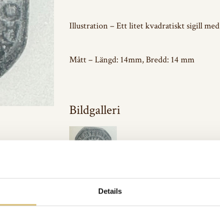
Illustration – Ett litet kvadratiskt sigill 
Mått – Längd: 14mm, Bredd: 14 mm
Bildgalleri
Inkluderat i:
Details
Skråsigill
Url:
https://sverigeshattmakareforening.se/kunskapsbank/sto