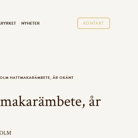
ARYRKET
NYHETER
KONTAKT
OLM HATTMAKARÄMBETE, ÅR OKÄNT
tmakarämbete, år
KHOLM