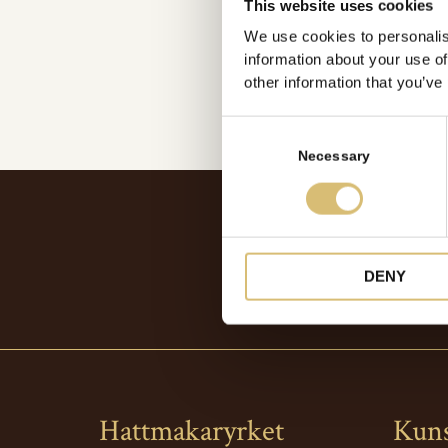
This website uses cookies
We use cookies to personalis
information about your use of
other information that you’ve
C
o
Necessary
n
s
e
n
t
DENY
S
e
l
e
c
t
Hattmakaryrket
Kun
i