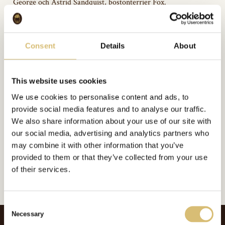
George och Astrid Sandquist, bostonterrier Fox.
Consent
Details
About
Bildgalleri
This website uses cookies
We use cookies to personalise content and ads, to
provide social media features and to analyse our traffic.
Inkluderat i:
We also share information about your use of our site with
Arkivbilder
our social media, advertising and analytics partners who
Url:
https://sverigeshattmakareforening.se/kunskapsbank/pa-promenad/
may combine it with other information that you’ve
provided to them or that they’ve collected from your use
GÅ TILLBAKA
of their services.
C
Necessary
o