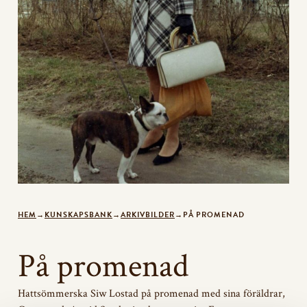
HEM
→
KUNSKAPSBANK
→
ARKIVBILDER
→
PÅ PROMENAD
På promenad
Hattsömmerska Siw Lostad på promenad med sina föräldrar,