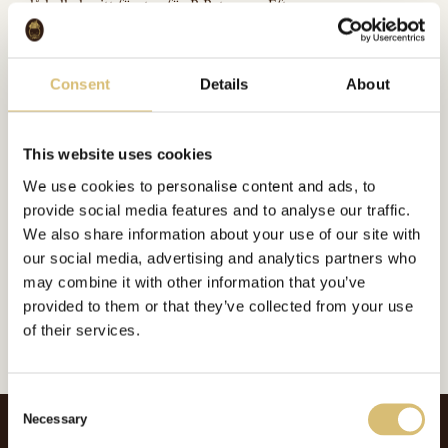
då kallade sitt företag för P.Petersens Eftr.
Consent
Details
About
Bildgalleri
This website uses cookies
We use cookies to personalise content and ads, to
provide social media features and to analyse our traffic.
Inkluderat i:
We also share information about your use of our site with
Foderplatt
Url:
https://sverigeshattmakareforening.se/kunskapsbank/p-petersens-eftr/
our social media, advertising and analytics partners who
may combine it with other information that you’ve
GÅ TILLBAKA
provided to them or that they’ve collected from your use
of their services.
C
Necessary
o
n