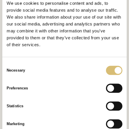
hattmode
We use cookies to personalise content and ads, to
provide social media features and to analyse our traffic.
Tidning och årtal okänt.
We also share information about your use of our site with
our social media, advertising and analytics partners who
may combine it with other information that you’ve
provided to them or that they’ve collected from your use
Bildgalleri
of their services.
C
Necessary
o
n
s
Inkluderat i:
Preferences
Tidningsartiklar
e
Url:
https://sverigeshattmakareforening.se/kunskapsbank/mastardeckare-robin-
n
hood-i-nytt-hattmode/
t
Statistics
S
GÅ TILLBAKA
e
Marketing
l