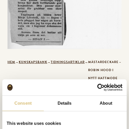
HEM
→
KUNSKAPSBANK
→
TIDNINGSARTIKLAR
→
MÄSTARDECKARE –
ROBIN HOOD I
NYTT HATTMODE
Mästardeckare –
Consent
Details
About
Robin Hood i nytt
This website uses cookies