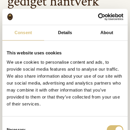
gediget hantverk
SU-NYTT 6/2000
Consent
Details
About
Bildgalleri
This website uses cookies
We use cookies to personalise content and ads, to
provide social media features and to analyse our traffic.
Inkluderat i:
We also share information about your use of our site with
Tidningsartiklar
our social media, advertising and analytics partners who
Url:
https://sverigeshattmakareforening.se/kunskapsbank/hattmakeri-ett-gediget-
hantverk/
may combine it with other information that you’ve
provided to them or that they’ve collected from your use
of their services.
GÅ TILLBAKA
C
Necessary