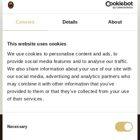
Bildgalleri
Consent
Details
About
This website uses cookies
We use cookies to personalise content and ads, to
Inkluderat i:
Porträtt
provide social media features and to analyse our traffic.
Url:
https://sverigeshattmakareforening.se/kunskapsbank/hattmakare-nils-
We also share information about your use of our site with
bergman-2/
our social media, advertising and analytics partners who
may combine it with other information that you’ve
GÅ TILLBAKA
provided to them or that they’ve collected from your use
of their services.
C
Necessary
o
n