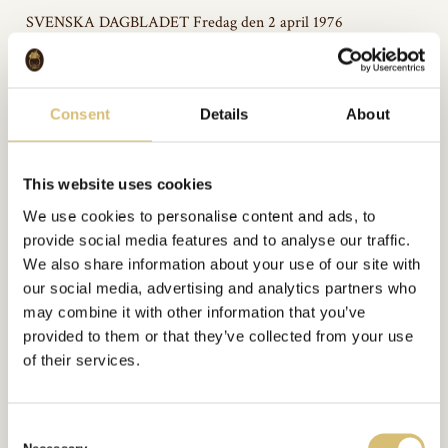
SVENSKA DAGBLADET Fredag den 2 april 1976
Bildgalleri
Consent
Details
About
This website uses cookies
We use cookies to personalise content and ads, to
provide social media features and to analyse our traffic.
Inkluderat i:
We also share information about your use of our site with
Tidningsartiklar
our social media, advertising and analytics partners who
Url:
https://sverigeshattmakareforening.se/kunskapsbank/hatten-av-for-
may combine it with other information that you’ve
bodeckers-fin-affar-i-farozonen/
provided to them or that they’ve collected from your use
of their services.
GÅ TILLBAKA
C