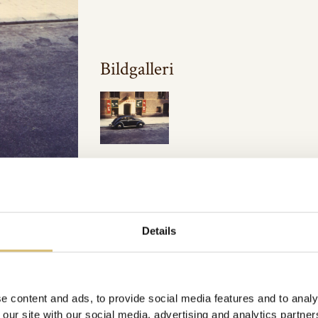
Bildgalleri
Inkluderat i:
Arkivbilder
Url:
https://sverigeshattmakareforening.se/kunskapsbank/bubb
Details
GÅ TILLBAKA
e content and ads, to provide social media features and to analy
 our site with our social media, advertising and analytics partn