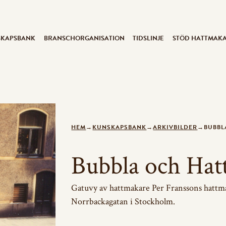
SKAPSBANK
BRANSCHORGANISATION
TIDSLINJE
STÖD HATTMAK
HEM
→
KUNSKAPSBANK
→
ARKIVBILDER
→
BUBBL
Bubbla och Hat
Gatuvy av hattmakare Per Franssons hattm
Norrbackagatan i Stockholm.