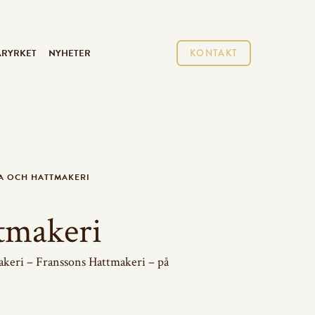
ARYRKET
NYHETER
KONTAKT
A OCH HATTMAKERI
tmakeri
akeri – Franssons Hattmakeri – på