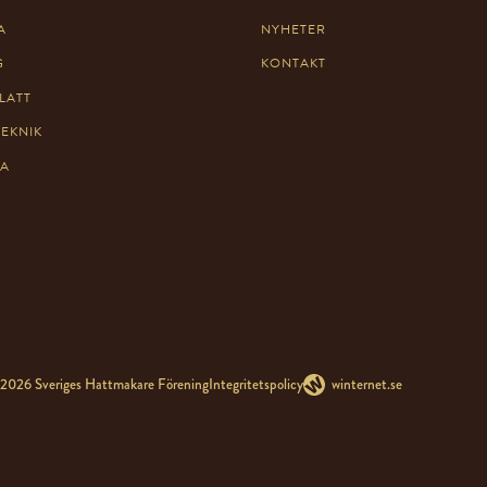
A
NYHETER
G
KONTAKT
LATT
TEKNIK
TA
2026 Sveriges Hattmakare Förening
Integritetspolicy
winternet.se